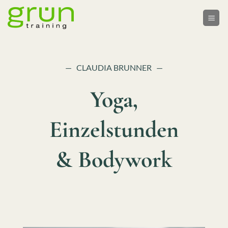
Skip
to
content
— CLAUDIA BRUNNER —
Yoga,
Einzelstunden
& Bodywork