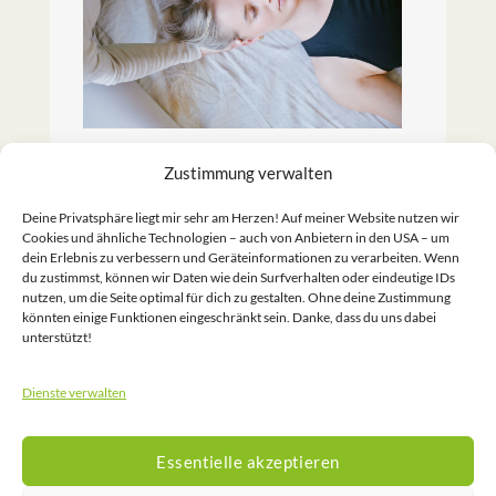
Zustimmung verwalten
Ein besonderes Erlebnis
Deine Privatsphäre liegt mir sehr am Herzen! Auf meiner Website nutzen wir
Cookies und ähnliche Technologien – auch von Anbietern in den USA – um
Lass dich bewegen und dehnen, übe
dein Erlebnis zu verbessern und Geräteinformationen zu verarbeiten. Wenn
du zustimmst, können wir Daten wie dein Surfverhalten oder eindeutige IDs
Loslassen.
nutzen, um die Seite optimal für dich zu gestalten. Ohne deine Zustimmung
könnten einige Funktionen eingeschränkt sein. Danke, dass du uns dabei
unterstützt!
Jetzt anmelden!
Dienste verwalten
Essentielle akzeptieren