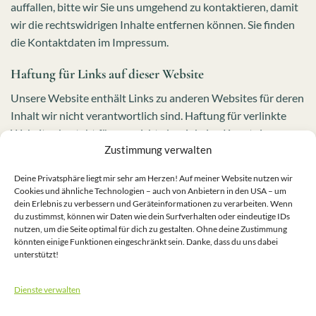
auffallen, bitte wir Sie uns umgehend zu kontaktieren, damit
wir die rechtswidrigen Inhalte entfernen können. Sie finden
die Kontaktdaten im Impressum.
Haftung für Links auf dieser Website
Unsere Website enthält Links zu anderen Websites für deren
Inhalt wir nicht verantwortlich sind. Haftung für verlinkte
Websites besteht für uns nicht, da wir keine Kenntnis
Zustimmung verwalten
rechtswidriger Tätigkeiten hatten und haben, uns solche
Rechtswidrigkeiten auch bisher nicht aufgefallen sind und
Deine Privatsphäre liegt mir sehr am Herzen! Auf meiner Website nutzen wir
wir Links sofort entfernen würden, wenn uns
Cookies und ähnliche Technologien – auch von Anbietern in den USA – um
Rechtswidrigkeiten bekannt werden.
dein Erlebnis zu verbessern und Geräteinformationen zu verarbeiten. Wenn
du zustimmst, können wir Daten wie dein Surfverhalten oder eindeutige IDs
nutzen, um die Seite optimal für dich zu gestalten. Ohne deine Zustimmung
Wenn Ihnen rechtswidrige Links auf unserer Website
könnten einige Funktionen eingeschränkt sein. Danke, dass du uns dabei
auffallen, bitte wir Sie uns zu kontaktieren. Sie finden die
unterstützt!
Kontaktdaten im Impressum.
Dienste verwalten
Quelle: Erstellt mit dem
Datenschutz Generator
von