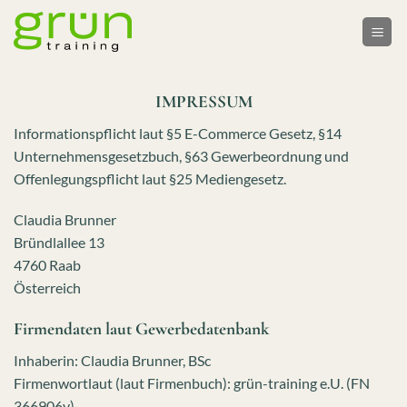
Skip
to
content
IMPRESSUM
Informationspflicht laut §5 E-Commerce Gesetz, §14
Unternehmensgesetzbuch, §63 Gewerbeordnung und
Offenlegungspflicht laut §25 Mediengesetz.
Claudia Brunner
Bründlallee 13
4760 Raab
Österreich
Firmendaten laut Gewerbedatenbank
Inhaberin: Claudia Brunner, BSc
Firmenwortlaut (laut Firmenbuch): grün-training e.U. (FN
366906v)