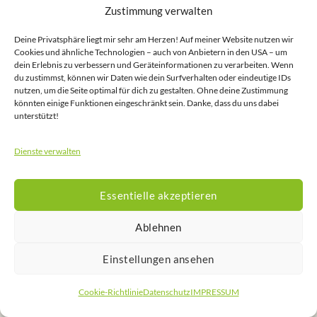
In Balance
Yoga Termine
Über Mich
Bodywork
Kontakt
Zustimmung verwalten
Impressum
Datenschutz
Cookie-Richtlinie (EU)
Copyright 2026 ©
Claudia Brunner
Deine Privatsphäre liegt mir sehr am Herzen! Auf meiner Website nutzen wir
Cookies und ähnliche Technologien – auch von Anbietern in den USA – um
dein Erlebnis zu verbessern und Geräteinformationen zu verarbeiten. Wenn
du zustimmst, können wir Daten wie dein Surfverhalten oder eindeutige IDs
nutzen, um die Seite optimal für dich zu gestalten. Ohne deine Zustimmung
könnten einige Funktionen eingeschränkt sein. Danke, dass du uns dabei
unterstützt!
Dienste verwalten
Essentielle akzeptieren
Ablehnen
Einstellungen ansehen
Cookie-Richtlinie
Datenschutz
IMPRESSUM