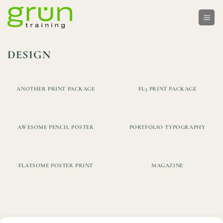
Skip
to
content
DESIGN
ANOTHER PRINT PACKAGE
FL3 PRINT PACKAGE
AWESOME PENCIL POSTER
PORTFOLIO TYPOGRAPHY
FLATSOME POSTER PRINT
MAGAZINE